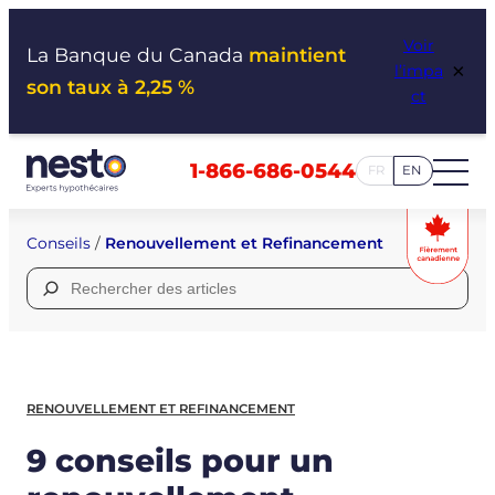
Aller
Voir
au
La Banque du Canada
maintient
×
l’impa
contenu
son taux à 2,25 %
ct
1-866-686-0544
FR
EN
Conseils
/
Renouvellement et Refinancement
Rechercher :
RENOUVELLEMENT ET REFINANCEMENT
9 conseils pour un