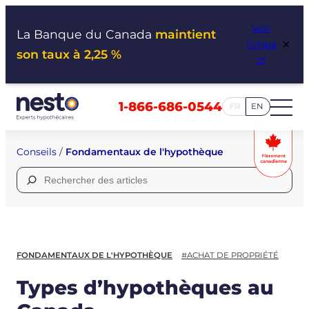
Aller
Voir
au
La Banque du Canada
maintient
×
l’impa
contenu
son taux à 2,25 %
ct
1-866-686-0544
FR
EN
Conseils
/
Fondamentaux de l'hypothèque
Rechercher :
FONDAMENTAUX DE L'HYPOTHÈQUE
#ACHAT DE PROPRIÉTÉ
Types d’hypothèques au