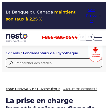
Aller
Voir
au
La Banque du Canada
maintient
×
l’impa
contenu
son taux à 2,25 %
ct
1-866-686-0544
FR
EN
Conseils
/
Fondamentaux de l'hypothèque
Rechercher :
FONDAMENTAUX DE L'HYPOTHÈQUE
#ACHAT DE PROPRIÉTÉ
La prise en charge