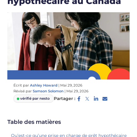
hypothécaire au Canada
Écrit par
Ashley Howard
|
Mai 29, 2026
Révisé par
Samson Solomon
|
Mai 29, 2026
Partager :
vérifié par nesto
Table des matières
Qu’est-ce qu’une prise en charge de prêt hypothécaire