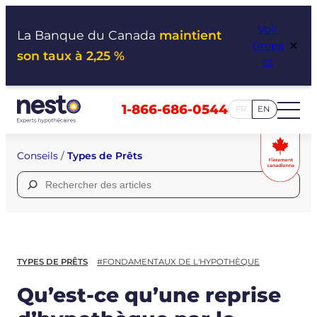
Aller
Voir
au
La Banque du Canada
maintient
×
l’impa
contenu
son taux à 2,25 %
ct
1-866-686-0544
FR
EN
Conseils
/
Types de Prêts
Rechercher :
TYPES DE PRÊTS
#FONDAMENTAUX DE L'HYPOTHÈQUE
Qu’est-ce qu’une reprise