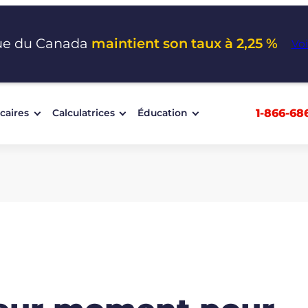
ue du Canada
maintient son taux à 2,25 %
Voi
1-866-68
caires
Calculatrices
Éducation