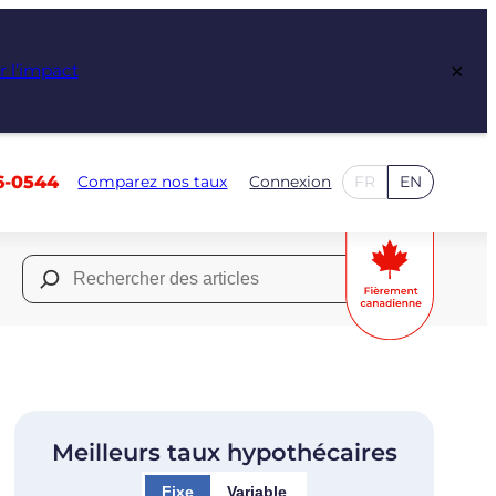
×
r l’impact
6-0544
Comparez nos taux
Connexion
FR
EN
Rechercher :
Meilleurs taux hypothécaires
Fixe
Variable