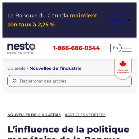
Aller
Voir
au
La Banque du Canada
maintient
×
l’impa
contenu
son taux à 2,25 %
ct
1-866-686-0544
FR
EN
Conseils
/
Nouvelles de l’industrie
Rechercher :
NOUVELLES DE L’INDUSTRIE
#ARTICLES VEDETTES
L’influence de la politique