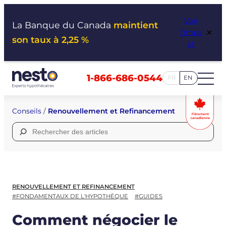
Aller
Voir
au
La Banque du Canada
maintient
×
l’impa
contenu
son taux à 2,25 %
ct
1-866-686-0544
FR
EN
Conseils
/
Renouvellement et Refinancement
Rechercher :
RENOUVELLEMENT ET REFINANCEMENT
#FONDAMENTAUX DE L'HYPOTHÈQUE
#GUIDES
Comment négocier le