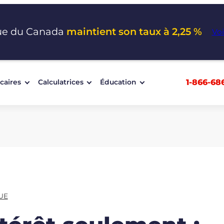
ue du Canada
maintient son taux à 2,25 %
Voi
1-866-68
caires
Calculatrices
Éducation
UE