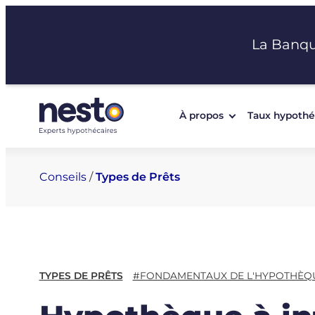
Aller
au
La Banq
contenu
À propos
Taux hypothé
Conseils
/
Types de Prêts
TYPES DE PRÊTS
#FONDAMENTAUX DE L'HYPOTHÈQ