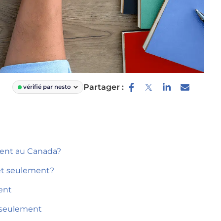
Partager :
vérifié par nesto
ment au Canada?
êt seulement?
ent
 seulement