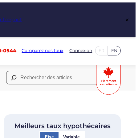
×
r l’impact
6-0544
Comparez nos taux
Connexion
FR
EN
Rechercher :
Meilleurs taux hypothécaires
Fixe
Variable