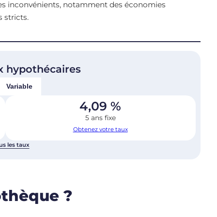
des inconvénients, notamment des économies
 stricts.
x hypothécaires
Variable
4,09
%
5 ans fixe
Obtenez votre taux
us les taux
othèque ?