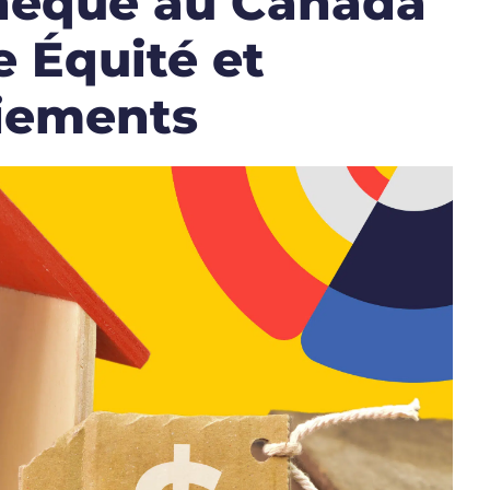
hèque au Canada
e Équité et
iements