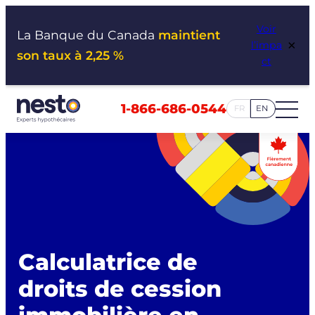
Aller
Voir
au
La Banque du Canada
maintient
×
l’impa
contenu
son taux à 2,25 %
ct
1-866-686-0544
FR
EN
Calculatrice de
droits de cession