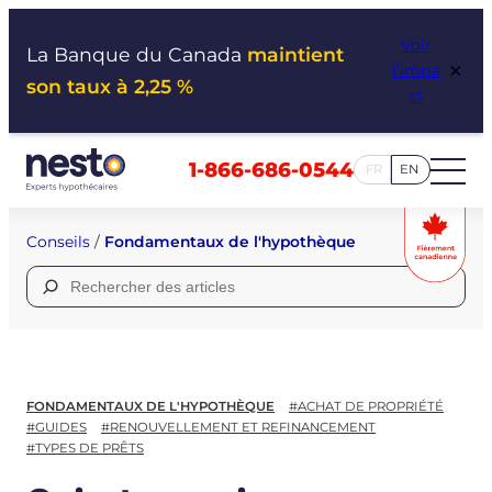
Aller
Voir
au
La Banque du Canada
maintient
×
l’impa
contenu
son taux à 2,25 %
ct
1-866-686-0544
FR
EN
Conseils
/
Fondamentaux de l'hypothèque
Rechercher :
FONDAMENTAUX DE L'HYPOTHÈQUE
#ACHAT DE PROPRIÉTÉ
#GUIDES
#RENOUVELLEMENT ET REFINANCEMENT
#TYPES DE PRÊTS