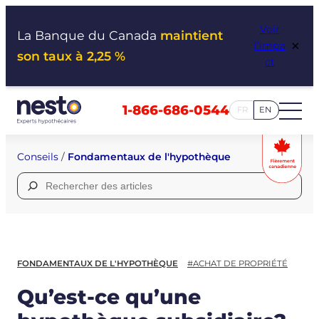
Aller
Voir
au
La Banque du Canada
maintient
×
l’impa
contenu
son taux à 2,25 %
ct
1-866-686-0544
FR
EN
Conseils
/
Fondamentaux de l'hypothèque
Rechercher :
FONDAMENTAUX DE L'HYPOTHÈQUE
#ACHAT DE PROPRIÉTÉ
Qu’est-ce qu’une