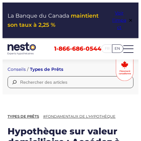
Aller
Voir
au
La Banque du Canada
maintient
×
l’impa
contenu
son taux à 2,25 %
ct
1-866-686-0544
FR
EN
Conseils
/
Types de Prêts
Rechercher :
TYPES DE PRÊTS
#FONDAMENTAUX DE L'HYPOTHÈQUE
Hypothèque sur valeur