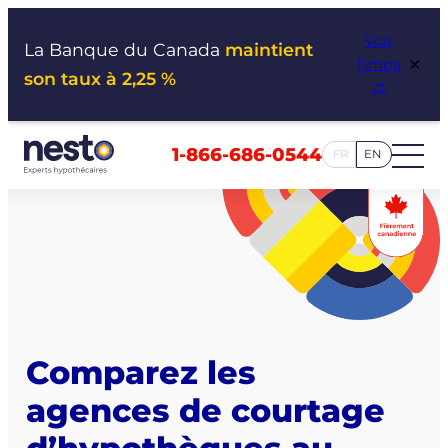
Aller
Voir
au
La Banque du Canada
maintient
×
l’impa
contenu
son taux à 2,25 %
ct
1-866-686-0544
FR
EN
Comparez les
agences de courtage