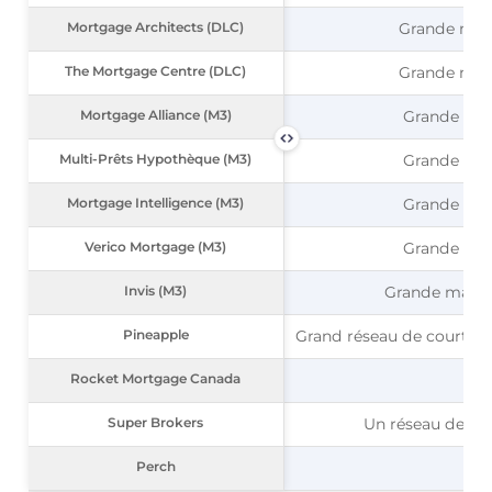
Mortgage Architects (DLC)
Mortgage Architects (DLC)
Grande mais
The Mortgage Centre (DLC)
The Mortgage Centre (DLC)
Grande mais
Mortgage Alliance (M3)
Mortgage Alliance (M3)
Grande mais
Multi-Prêts Hypothèque (M3)
Multi-Prêts Hypothèque (M3)
Grande mais
Mortgage Intelligence (M3)
Mortgage Intelligence (M3)
Grande mais
Verico Mortgage (M3)
Verico Mortgage (M3)
Grande mais
Invis (M3)
Invis (M3)
Grande maison
Pineapple
Pineapple
Grand réseau de courtier
Rocket Mortgage Canada
Rocket Mortgage Canada
Un
Super Brokers
Super Brokers
Un réseau de cou
Perch
Perch