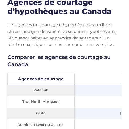
Agences de courtage
d’hypothèques au Canada
Les agences de courtage d’hypothèques canadiens
offrent une grande variété de solutions hypothécaires.
Si vous souhaitez en apprendre davantage sur l’un
d’entre eux, cliquez sur son nom pour en savoir plus.
Comparer les agences de courtage au
Canada
Agences de courtage
Agences de courtage
Ratehub
Ratehub
True North Mortgage
True North Mortgage
nesto
nesto
La p
Dominion Lending Centres
Dominion Lending Centres