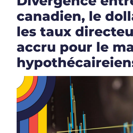
Divergence entre
canadien, le dol
les taux directeu
accru pour le m
hypothécaireien