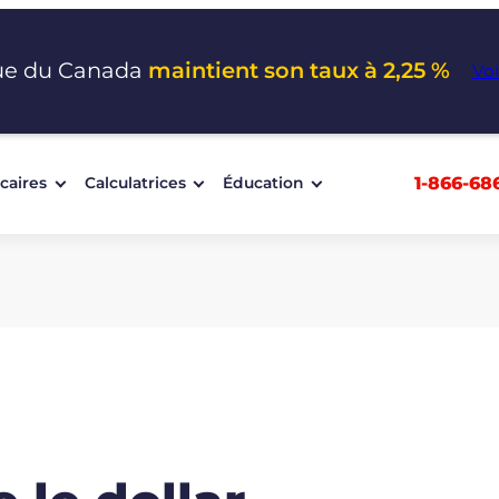
ue du Canada
maintient son taux à 2,25 %
Voi
1-866-68
caires
Calculatrices
Éducation