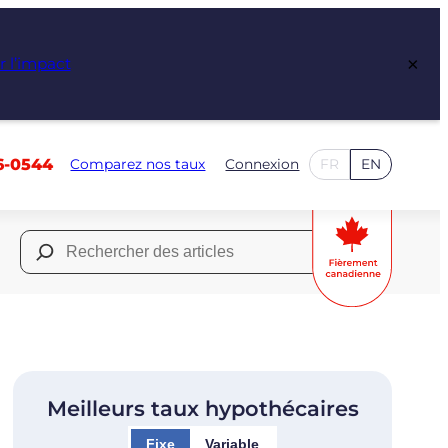
×
r l’impact
6-0544
Comparez nos taux
Connexion
FR
EN
Rechercher :
Meilleurs taux hypothécaires
Fixe
Variable