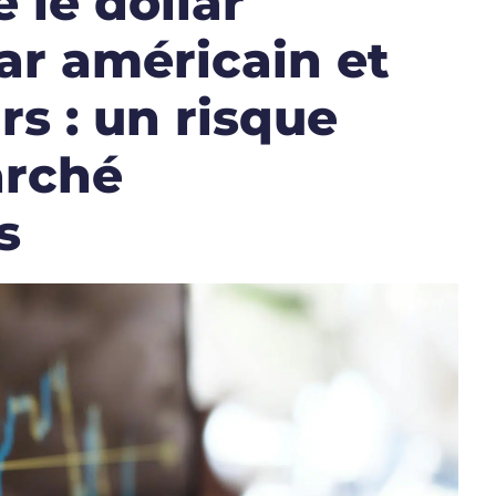
 le dollar
lar américain et
rs : un risque
arché
s