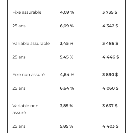
Fixe assurable
4,09
%
3 735 $
25 ans
6,09
%
4 342 $
Variable assurable
3,45
%
3 486 $
25 ans
5,45
%
4 446 $
Fixe non assuré
4,64
%
3 890 $
25 ans
6,64
%
4 060 $
Variable non
3,85
%
3 637 $
assuré
25 ans
5,85
%
4 403 $