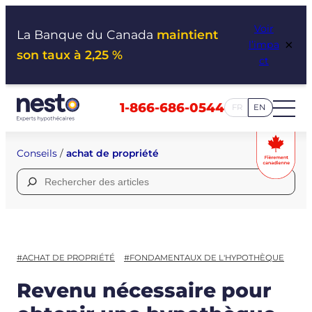
Aller
Voir
au
La Banque du Canada
maintient
×
l’impa
contenu
son taux à 2,25 %
ct
1-866-686-0544
FR
EN
Conseils
/
achat de propriété
Rechercher :
#ACHAT DE PROPRIÉTÉ
#FONDAMENTAUX DE L'HYPOTHÈQUE
Revenu nécessaire pour