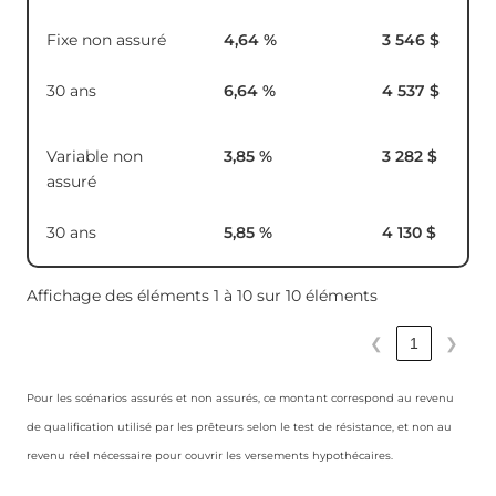
Fixe non assuré
4,64
%
3 546 $
30 ans
6,64
%
4 537 $
Variable non
3,85
%
3 282 $
assuré
30 ans
5,85
%
4 130 $
Affichage des éléments 1 à 10 sur 10 éléments
❮
1
❯
Pour les scénarios assurés et non assurés, ce montant correspond au revenu
de qualification utilisé par les prêteurs selon le test de résistance, et non au
revenu réel nécessaire pour couvrir les versements hypothécaires.