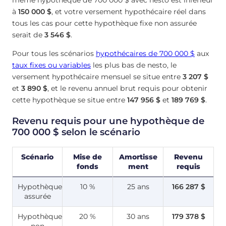
même hypothèque de 700 000 $ avec nesto est inférieur
à
150 000 $
, et votre versement hypothécaire réel dans
tous les cas pour cette hypothèque fixe non assurée
serait de
3 546 $
.
Pour tous les scénarios
hypothécaires de 700 000 $
aux
taux fixes ou variables
les plus bas de nesto, le
versement hypothécaire mensuel se situe entre
3 207 $
et
3 890 $
, et le revenu annuel brut requis pour obtenir
cette hypothèque se situe entre
147 956 $
et
189 769 $
.
Revenu requis pour une hypothèque de
700 000 $ selon le scénario
Scénario
Mise de
Amortisse
Revenu
fonds
ment
requis
Hypothèque
10 %
25 ans
166 287 $
assurée
Hypothèque
20 %
30 ans
179 378 $
non