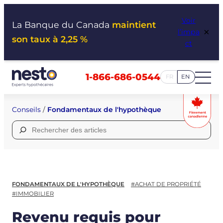
Aller
Voir
au
La Banque du Canada
maintient
×
l’impa
contenu
son taux à 2,25 %
ct
1-866-686-0544
FR
EN
Conseils
/
Fondamentaux de l'hypothèque
Rechercher :
FONDAMENTAUX DE L'HYPOTHÈQUE
#ACHAT DE PROPRIÉTÉ
#IMMOBILIER
Revenu requis pour