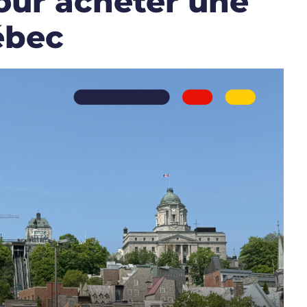
our acheter une
ébec