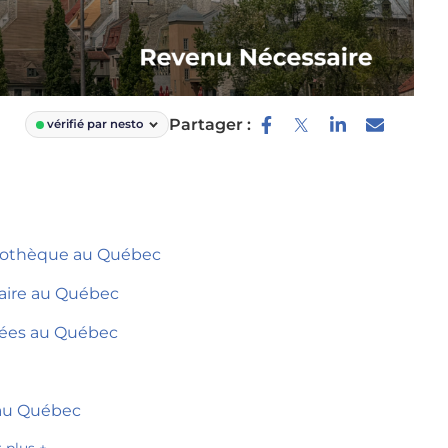
Partager :
vérifié par nesto
ypothèque au Québec
aire au Québec
rées au Québec
 au Québec
r plus +