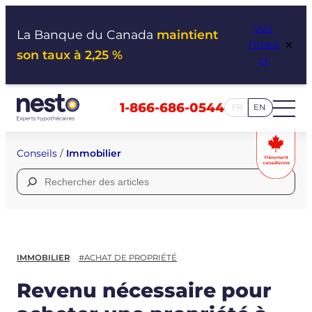
Aller
Voir
au
La Banque du Canada
maintient
×
l’impa
contenu
son taux à 2,25 %
ct
1-866-686-0544
FR
EN
Conseils
/
Immobilier
Rechercher :
IMMOBILIER
#ACHAT DE PROPRIÉTÉ
Revenu nécessaire pour