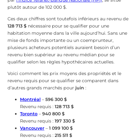
par
l’indice Teranet-Banque Nationale (HPI)
, se situe
plutôt autour de 102 000 $.
Ces deux chiffres sont toutefois inférieurs au revenu de
128 713 $
nécessaire pour se qualifier pour une
habitation moyenne dans la ville aujourd’hui. Sans une
mise de fonds importante ou un coemprunteur,
plusieurs acheteurs potentiels auraient besoin d’un
revenu bien supérieur au revenu médian pour se
qualifier selon les règles hypothécaires actuelles.
Voici comment les prix moyens des propriétés et le
revenu requis pour se qualifier se comparent dans
d’autres grands marchés pour
juin
:
Montréal
–
596 300 $
Revenu requis :
128 713 $
Toronto
–
940 800 $
Revenu requis :
197 330 $
Vancouver
–
1 099 100 $
Revenu requis :
215 511 $