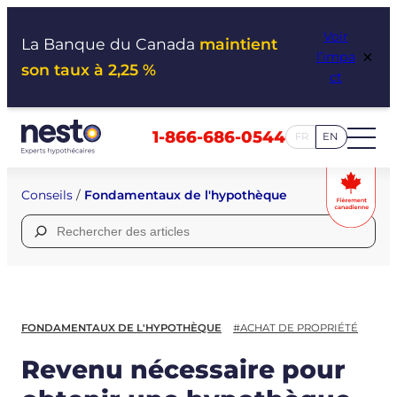
Aller
Voir
au
La Banque du Canada
maintient
×
l’impa
contenu
son taux à 2,25 %
ct
1-866-686-0544
FR
EN
Conseils
/
Fondamentaux de l'hypothèque
Rechercher :
FONDAMENTAUX DE L'HYPOTHÈQUE
#ACHAT DE PROPRIÉTÉ
Revenu nécessaire pour