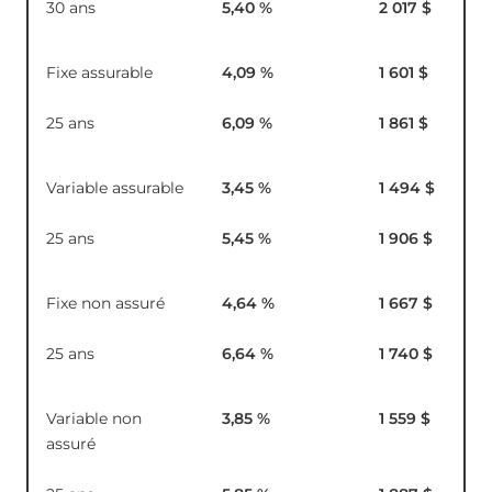
30 ans
5,40
%
2 017 $
Fixe assurable
4,09
%
1 601 $
25 ans
6,09
%
1 861 $
Variable assurable
3,45
%
1 494 $
25 ans
5,45
%
1 906 $
Fixe non assuré
4,64
%
1 667 $
25 ans
6,64
%
1 740 $
Variable non
3,85
%
1 559 $
assuré