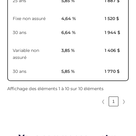
25 ans
5,85
%
1 887 $
Fixe non assuré
4,64
%
1 520 $
30 ans
6,64
%
1 944 $
Variable non
3,85
%
1 406 $
assuré
30 ans
5,85
%
1 770 $
Affichage des éléments 1 à 10 sur 10 éléments
❮
1
❯