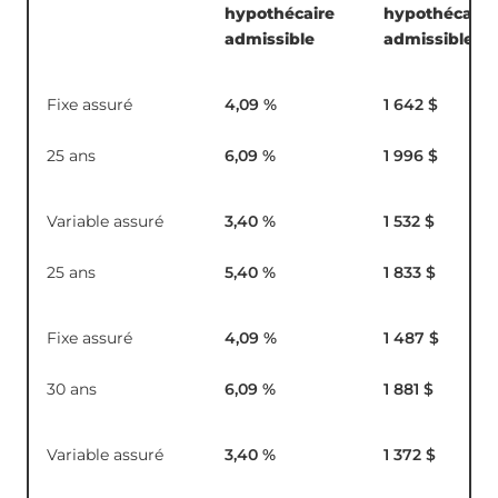
hypothécaire
hypothécaire
admissible
admissible
Fixe assuré
4,09
%
1 642 $
25 ans
6,09
%
1 996 $
Variable assuré
3,40
%
1 532 $
25 ans
5,40
%
1 833 $
Fixe assuré
4,09
%
1 487 $
30 ans
6,09
%
1 881 $
Variable assuré
3,40
%
1 372 $