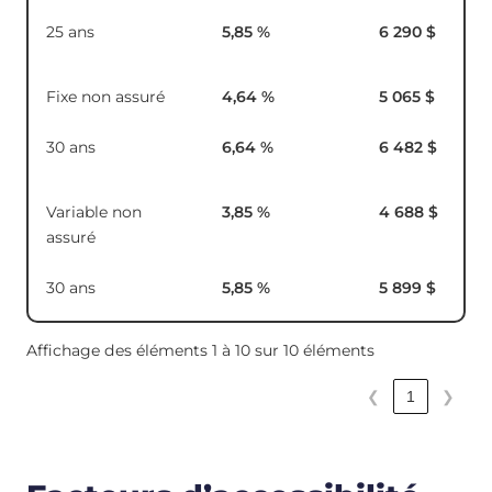
25 ans
5,85
%
6 290 $
Fixe non assuré
4,64
%
5 065 $
30 ans
6,64
%
6 482 $
Variable non
3,85
%
4 688 $
assuré
30 ans
5,85
%
5 899 $
Affichage des éléments 1 à 10 sur 10 éléments
❮
1
❯