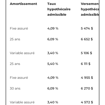
Amortissement
Taux
Versement
hypothécaire
hypothécaire
admissible
admissible
Fixe assuré
4,09
%
5 474 $
25 ans
6,09
%
6 652 $
Variable assuré
3,40
%
5 106 $
25 ans
5,40
%
6 111 $
Fixe assuré
4,09
%
4 955 $
30 ans
6,09
%
6 270 $
Variable assuré
3,40
%
4 572 $