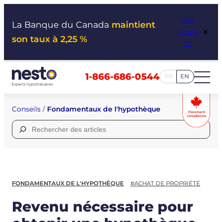
Aller
Voir
au
La Banque du Canada
maintient
×
l’impa
contenu
son taux à 2,25 %
ct
1-866-686-0544
FR
EN
Conseils
/
Fondamentaux de l'hypothèque
Rechercher :
FONDAMENTAUX DE L'HYPOTHÈQUE
#ACHAT DE PROPRIÉTÉ
Revenu nécessaire pour