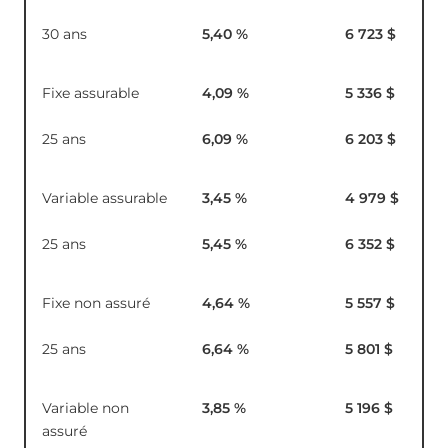
30 ans
5,40
%
6 723 $
Fixe assurable
4,09
%
5 336 $
25 ans
6,09
%
6 203 $
Variable assurable
3,45
%
4 979 $
25 ans
5,45
%
6 352 $
Fixe non assuré
4,64
%
5 557 $
25 ans
6,64
%
5 801 $
Variable non
3,85
%
5 196 $
assuré