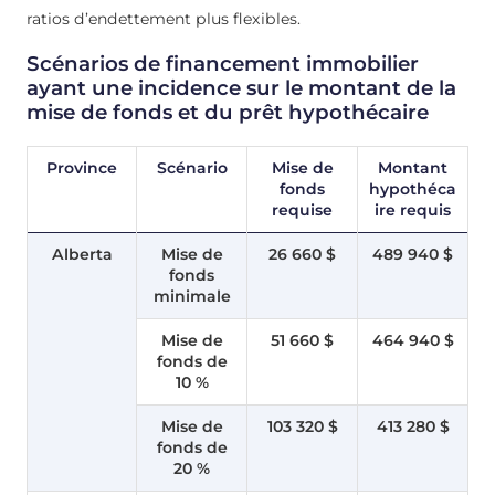
ratios d’endettement plus flexibles.
Scénarios de financement immobilier
ayant une incidence sur le montant de la
mise de fonds et du prêt hypothécaire
Province
Scénario
Mise de
Montant
fonds
hypothéca
requise
ire requis
Alberta
Mise de
26 660 $
489 940 $
fonds
minimale
Mise de
51 660 $
464 940 $
fonds de
10 %
Mise de
103 320 $
413 280 $
fonds de
20 %