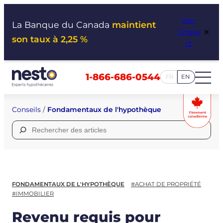
Aller
Voir
au
La Banque du Canada
maintient
×
l’impa
contenu
son taux à 2,25 %
ct
1-866-686-0544
FR
EN
Conseils
/
Fondamentaux de l'hypothèque
Rechercher :
FONDAMENTAUX DE L'HYPOTHÈQUE
#ACHAT DE PROPRIÉTÉ
#IMMOBILIER
Revenu requis pour