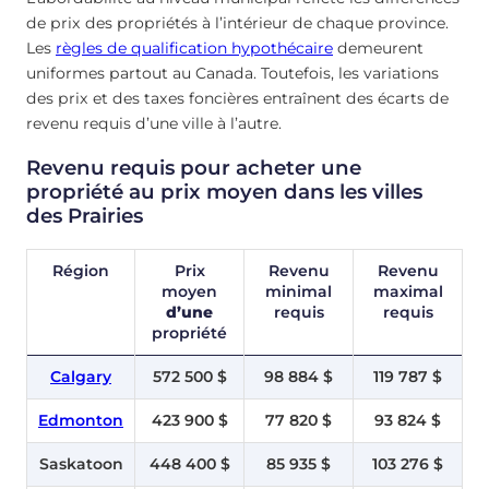
de prix des propriétés à l’intérieur de chaque province.
Les
règles de qualification hypothécaire
demeurent
uniformes partout au Canada. Toutefois, les variations
des prix et des taxes foncières entraînent des écarts de
revenu requis d’une ville à l’autre.
Revenu requis pour acheter une
propriété au prix moyen dans les villes
des Prairies
Région
Prix
Revenu
Revenu
moyen
minimal
maximal
d’une
requis
requis
propriété
Calgary
572 500 $
98 884 $
119 787 $
Edmonton
423 900 $
77 820 $
93 824 $
Saskatoon
448 400 $
85 935 $
103 276 $