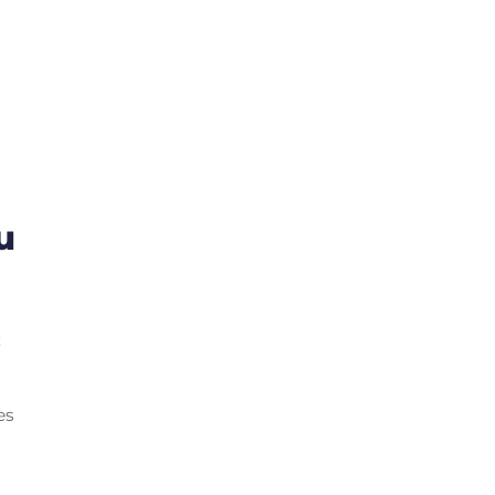
u
z
es