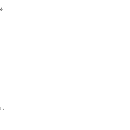
té
 :
ts