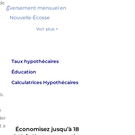
 de
versement mensuel en
Nouvelle-Écosse
Voir plus +
Taux hypothécaires
Éducation
Calculatrices Hypothécaires
s.
s
e
der
t à
Économisez jusqu’à 18