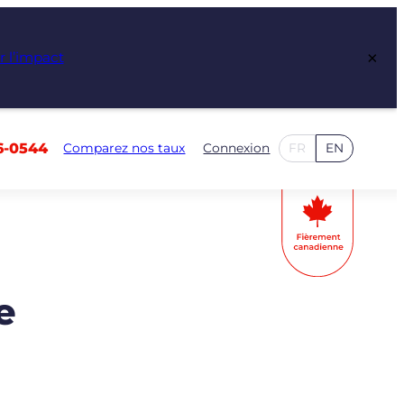
×
r l’impact
6-0544
Comparez nos taux
Connexion
FR
EN
e