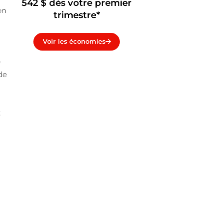
542 $ dès votre premier
en
trimestre*
Voir les économies
e
de
t