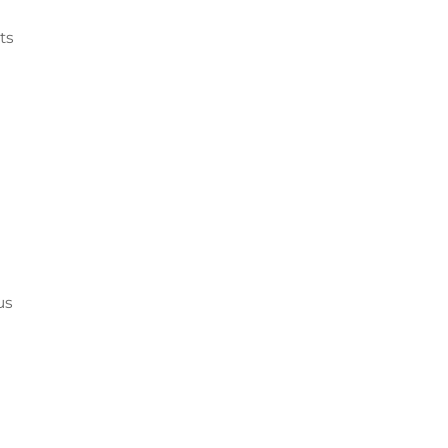
ts
us