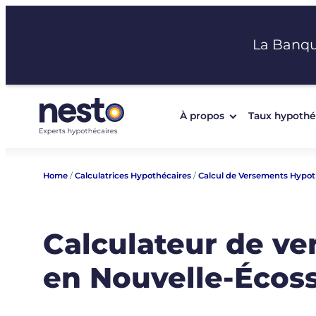
Aller
au
La Banq
contenu
À propos
Taux hypothé
Home
/
Calculatrices Hypothécaires
/
Calcul de Versements Hypot
Calculateur de v
en Nouvelle-Écos