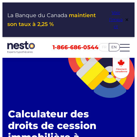
Aller
Voir
au
La Banque du Canada
maintient
×
l’impa
contenu
son taux à 2,25 %
ct
1-866-686-0544
FR
EN
Calculateur des
droits de cession