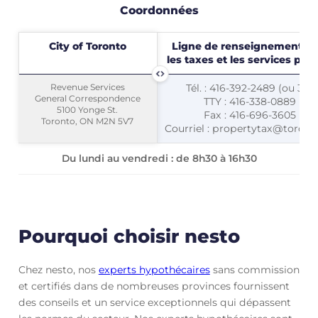
Coordonnées
City of Toronto
City of Toronto
Ligne de renseignements s
les taxes et les services publ
Revenue Services
Revenue Services
Tél. : 416-392-2489 (ou 311)
General Correspondence
General Correspondence
TTY : 416-338-0889
5100 Yonge St.
5100 Yonge St.
Fax : 416-696-3605
Toronto, ON M2N 5V7
Toronto, ON M2N 5V7
Courriel : propertytax@toront
Du lundi au vendredi : de 8h30 à 16h30
Pourquoi choisir nesto
Chez nesto, nos
experts hypothécaires
sans commission
et certifiés dans de nombreuses provinces fournissent
des conseils et un service exceptionnels qui dépassent