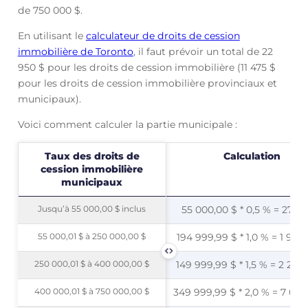
de 750 000 $.
En utilisant le
calculateur de droits de cession
immobilière de Toronto
, il faut prévoir un total de 22
950 $ pour les droits de cession immobilière (11 475 $
pour les droits de cession immobilière provinciaux et
municipaux).
Voici comment calculer la partie municipale :
Taux des droits de
Taux des droits de
Calculation
cession immobilière
cession immobilière
municipaux
municipaux
Jusqu’à 55 000,00 $ inclus
Jusqu’à 55 000,00 $ inclus
55 000,00 $ * 0,5 % = 275,0
55 000,01 $ à 250 000,00 $
55 000,01 $ à 250 000,00 $
194 999,99 $ * 1,0 % = 1 950
250 000,01 $ à 400 000,00 $
250 000,01 $ à 400 000,00 $
149 999,99 $ * 1,5 % = 2 250
400 000,01 $ à 750 000,00 $
400 000,01 $ à 750 000,00 $
349 999,99 $ * 2,0 % = 7 000