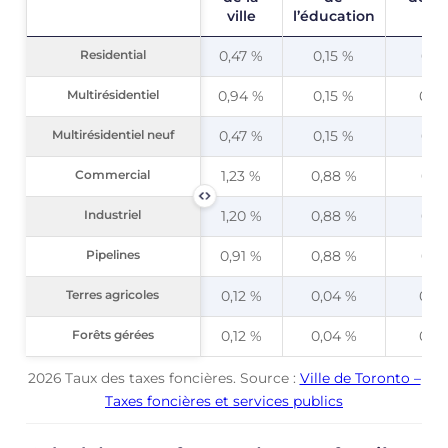
ville
l’éducation
Residential
Residential
0,47 %
0,15 %
0,0
Multirésidentiel
Multirésidentiel
0,94 %
0,15 %
0,0
Multirésidentiel neuf
Multirésidentiel neuf
0,47 %
0,15 %
0,0
Commercial
Commercial
1,23 %
0,88 %
0,0
Industriel
Industriel
1,20 %
0,88 %
0,0
Pipelines
Pipelines
0,91 %
0,88 %
0,0
Terres agricoles
Terres agricoles
0,12 %
0,04 %
0,0
Forêts gérées
Forêts gérées
0,12 %
0,04 %
0,0
2026 Taux des taxes foncières. Source :
Ville de Toronto –
Taxes foncières et services publics