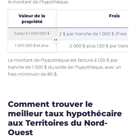
le montant de l’hypothèque.
Valeur de la
Valeur de la
Frais
propriété
propriété
Jusqu’à 1 000 000 $
Jusqu’à 1 000 000 $
2 $ par tranche de 1 000 $ (Frais m
1 000 000 $ et plus
1 000 000 $ et plus
2 000 $ plus 1,50 $ par tranche
Le montant de l’hypothèque est facturé à 1,50 $ par
tranche de 1 000 $ du solde de l’hypothèque, avec un
frais minimum de 80 $.
Comment trouver le
meilleur taux hypothécaire
aux Territoires du Nord-
Ouest