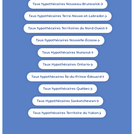
Taux hypothécaires Nouveau-Brunswick
Taux hypothécaires Terre-Neuve-et-Labrador
Taux hypothécaires Territoires du Nord-Ouest
Taux hypothécaires Nouvelle-Écosse
Taux Hypothécaires Nunavut
Taux Hypothécaires Ontario
Taux hypothécaires Île-du-Prince-Édouard
Taux hypothécaires Québec
Taux Hypothécaires Saskatchewan
Taux hypothécaires Territoire du Yukon