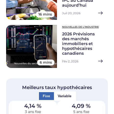
IPC au Canada
aujourd’hui
Juil 20, 2026
16 mins
NOUVELLES DE L’INDUSTRIE
2026 Prévisions
des marchés
immobiliers et
hypothécaires
canadiens
Fév 2, 2026
6 mins
Meilleurs taux hypothécaires
Fixe
Variable
4,14
%
4,09
%
3 ans fixe
5 ans fixe