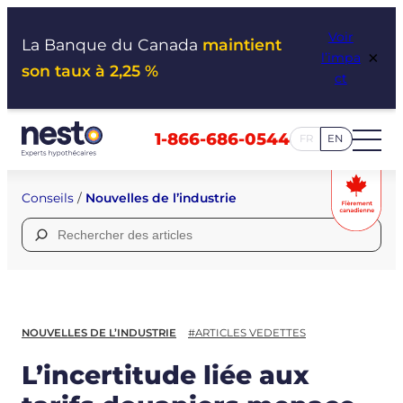
Aller
Voir
au
La Banque du Canada
maintient
×
l’impa
contenu
son taux à 2,25 %
ct
1-866-686-0544
FR
EN
Conseils
/
Nouvelles de l’industrie
Rechercher :
NOUVELLES DE L’INDUSTRIE
#ARTICLES VEDETTES
L’incertitude liée aux