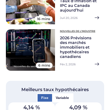
Taux d’inflation et
IPC au Canada
aujourd’hui
Juil 20, 2026
16 mins
NOUVELLES DE L’INDUSTRIE
2026 Prévisions
des marchés
immobiliers et
hypothécaires
canadiens
Fév 2, 2026
6 mins
Meilleurs taux hypothécaires
Fixe
Variable
4,14
%
4,09
%