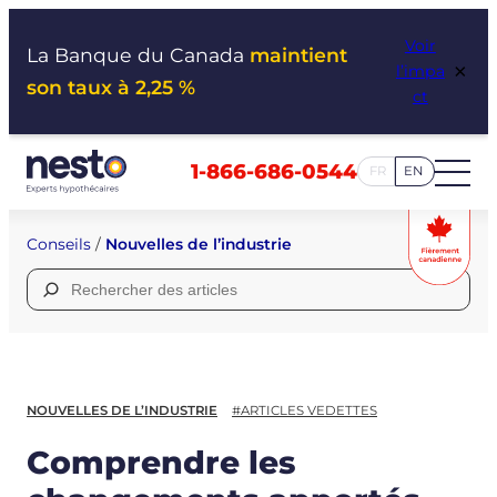
Aller
Voir
au
La Banque du Canada
maintient
×
l’impa
contenu
son taux à 2,25 %
ct
1-866-686-0544
FR
EN
Conseils
/
Nouvelles de l’industrie
Rechercher :
NOUVELLES DE L’INDUSTRIE
#ARTICLES VEDETTES
Comprendre les