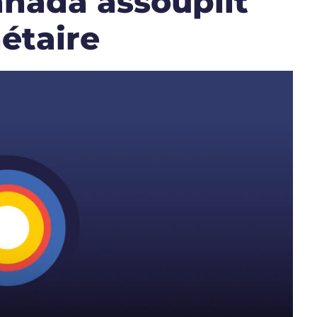
nada assouplit
étaire