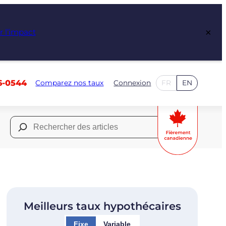
×
r l’impact
6-0544
Comparez nos taux
Connexion
FR
EN
Rechercher :
Meilleurs taux hypothécaires
Fixe
Variable