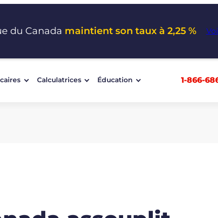
ue du Canada
maintient son taux à 2,25 %
Voi
1-866-68
caires
Calculatrices
Éducation