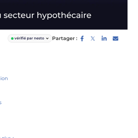
Partager :
vérifié par nesto
tion
rs
r plus +