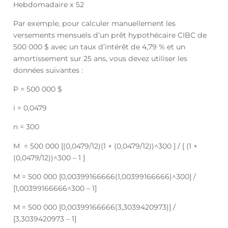
Hebdomadaire x 52
Par exemple, pour calculer manuellement les
versements mensuels d’un prêt hypothécaire CIBC de
500 000 $ avec un taux d’intérêt de 4,79 % et un
amortissement sur 25 ans, vous devez utiliser les
données suivantes :
P = 500 000 $
i = 0,0479
n = 300
M = 500 000 [(0,0479/12)(1 + (0,0479/12))^300 ] / [ (1 +
(0,0479/12))^300 – 1 ]
M = 500 000 [0,00399166666(1,00399166666)^300] /
[1,00399166666^300 – 1]
M = 500 000 [0,00399166666(3,3039420973)] /
[3,3039420973 – 1]