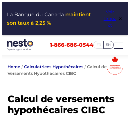
Aller
Voir
au
La Banque du Canada
maintient
×
l’impa
contenu
son taux à 2,25 %
ct
1-866-686-0544
FR
EN
Home
/
Calculatrices Hypothécaires
/
Calcul de
Versements Hypothécaires CIBC
Calcul de versements
hypothécaires CIBC