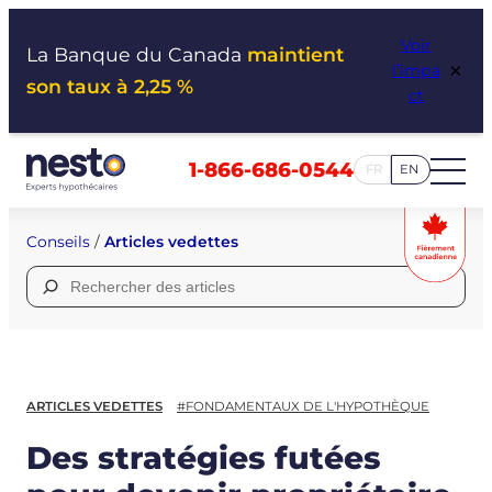
Aller
Voir
au
La Banque du Canada
maintient
×
l’impa
contenu
son taux à 2,25 %
ct
1-866-686-0544
FR
EN
Conseils
/
Articles vedettes
Rechercher :
ARTICLES VEDETTES
#FONDAMENTAUX DE L'HYPOTHÈQUE
Des stratégies futées