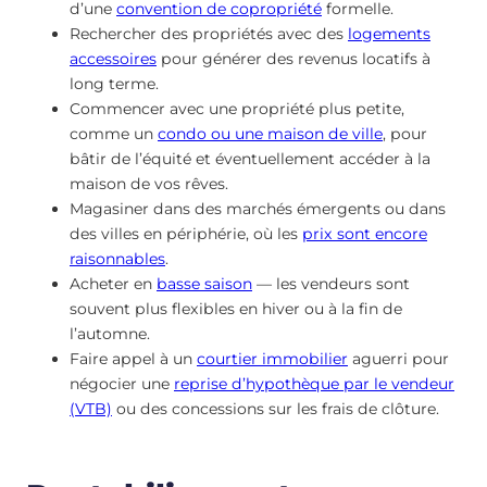
d’une
convention de copropriété
formelle.
Rechercher des propriétés avec des
logements
accessoires
pour générer des revenus locatifs à
long terme.
Commencer avec une propriété plus petite,
comme un
condo ou une maison de ville
, pour
bâtir de l’équité et éventuellement accéder à la
maison de vos rêves.
Magasiner dans des marchés émergents ou dans
des villes en périphérie, où les
prix sont encore
raisonnables
.
Acheter en
basse saison
— les vendeurs sont
souvent plus flexibles en hiver ou à la fin de
l’automne.
Faire appel à un
courtier immobilier
aguerri pour
négocier une
reprise d’hypothèque par le vendeur
(VTB)
ou des concessions sur les frais de clôture.