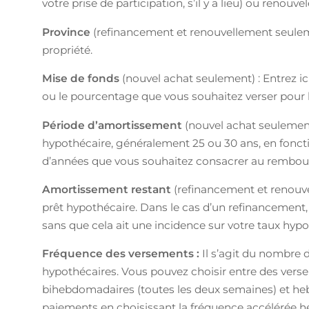
votre prise de participation, s’il y a lieu) ou renou
Province
(refinancement et renouvellement seulemen
propriété.
Mise de fonds
(nouvel achat seulement) : Entrez i
ou le pourcentage que vous souhaitez verser pour l’
Période d’amortissement
(nouvel achat seulement)
hypothécaire, généralement 25 ou 30 ans, en fonct
d’années que vous souhaitez consacrer au rembo
Amortissement restant
(refinancement et renouvel
prêt hypothécaire. Dans le cas d’un refinancemen
sans que cela ait une incidence sur votre taux hypo
Fréquence des versements :
Il s’agit du nombre 
hypothécaires. Vous pouvez choisir entre des vers
bihebdomadaires (toutes les deux semaines) et he
paiements en choisissant la fréquence accélérée h