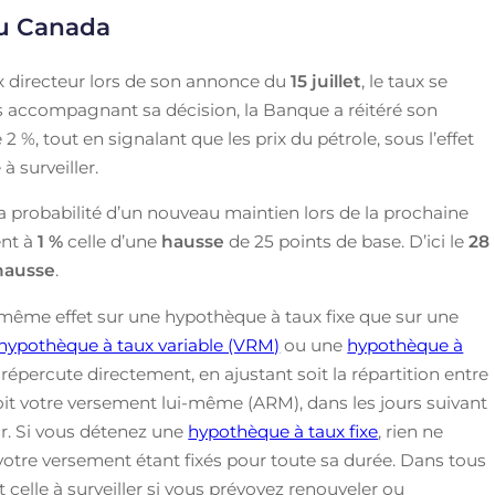
du Canada
 directeur lors de son annonce du
15 juillet
, le taux se
ns accompagnant sa décision, la Banque a réitéré son
2 %, tout en signalant que les prix du pétrole, sous l’effet
 surveiller.
a probabilité d’un nouveau maintien lors de la prochaine
ent à
1 %
celle d’une
hausse
de 25 points de base. D’ici le
28
hausse
.
même effet sur une hypothèque à taux fixe que sur une
hypothèque à taux variable (VRM)
ou une
hypothèque à
épercute directement, en ajustant soit la répartition entre
 soit votre versement lui-même (ARM), dans les jours suivant
ur. Si vous détenez une
hypothèque à taux fixe
, rien ne
 votre versement étant fixés pour toute sa durée. Dans tous
st celle à surveiller si vous prévoyez renouveler ou