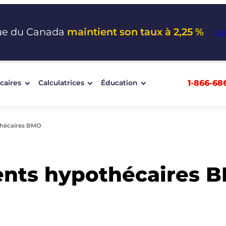
ue du Canada
maintient son taux à 2,25 %
Voi
1-866-68
caires
Calculatrices
Éducation
thécaires BMO
ents hypothécaires 