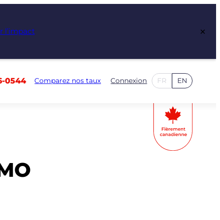
×
r l’impact
6-0544
Comparez nos taux
Connexion
FR
EN
BMO