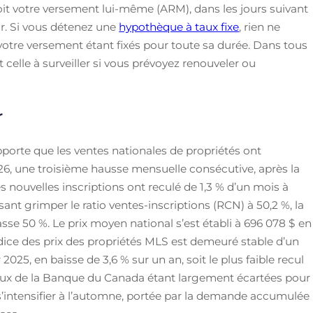
 soit votre versement lui-même (ARM), dans les jours suivant
ur. Si vous détenez une
hypothèque à taux fixe
, rien ne
 votre versement étant fixés pour toute sa durée. Dans tous
st celle à surveiller si vous prévoyez renouveler ou
r
pporte que les ventes nationales de propriétés ont
26, une troisième hausse mensuelle consécutive, après la
es nouvelles inscriptions ont reculé de 1,3 % d’un mois à
sant grimper le ratio ventes-inscriptions (RCN) à 50,2 %, la
se 50 %. Le prix moyen national s’est établi à 696 078 $ en
Indice des prix des propriétés MLS est demeuré stable d’un
 2025, en baisse de 3,6 % sur un an, soit le plus faible recul
taux de la Banque du Canada étant largement écartées pour
de s’intensifier à l’automne, portée par la demande accumulée