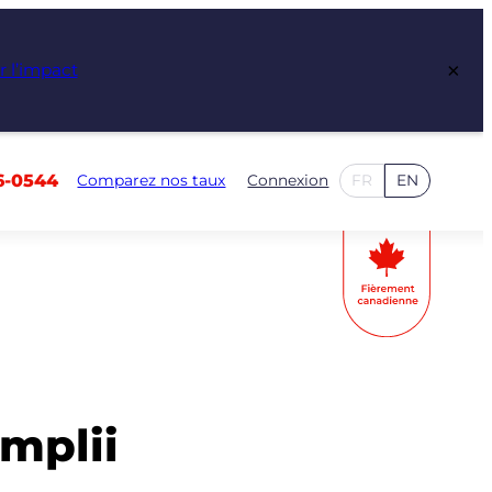
×
r l’impact
6-0544
Comparez nos taux
Connexion
FR
EN
mplii