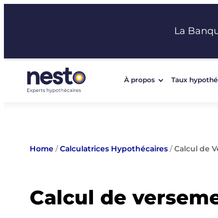
Aller
au
La Banq
contenu
À propos
Taux hypothé
Home
/
Calculatrices Hypothécaires
/
Calcul de 
Calcul de verseme