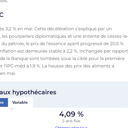
ses.
PC
rès 3,2 % en mai. Cette décélération s’explique par un
, les pourparlers diplomatiques et une entente de cessez-le
x du pétrole, le prix de l’essence ayant progressé de 20,5 %
’inflation est demeurée stable à 2,2 %, inchangée par rappor
e de la Banque sont tombées sous la cible pour la première
 et l’IPC-méd à 1,9 %. La hausse des prix des aliments a
 en mai.
taux hypothécaires
xe
Variable
4,09
%
5 ans fixe
Obtenez votre taux