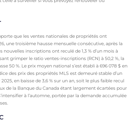
st celle à surveiller si vous prévoyez renouveler ou
r
pporte que les ventes nationales de propriétés ont
26, une troisième hausse mensuelle consécutive, après la
es nouvelles inscriptions ont reculé de 1,3 % d’un mois à
sant grimper le ratio ventes-inscriptions (RCN) à 50,2 %, la
se 50 %. Le prix moyen national s’est établi à 696 078 $ en
Indice des prix des propriétés MLS est demeuré stable d’un
 2025, en baisse de 3,6 % sur un an, soit le plus faible recul
taux de la Banque du Canada étant largement écartées pour
de s’intensifier à l’automne, portée par la demande accumulée
ses.
PC