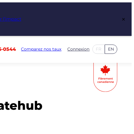
×
r l’impact
6-0544
Comparez nos taux
Connexion
FR
EN
Ratehub