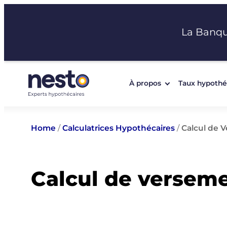
Aller
au
La Banq
contenu
À propos
Taux hypothé
Home
/
Calculatrices Hypothécaires
/
Calcul de 
Calcul de versem