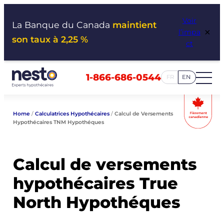
Aller
Voir
au
La Banque du Canada
maintient
×
l’impa
contenu
son taux à 2,25 %
ct
1-866-686-0544
FR
EN
Home
/
Calculatrices Hypothécaires
/
Calcul de Versements
Hypothécaires TNM Hypothéques
Calcul de versements
hypothécaires True
North Hypothéques