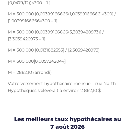
(0,0479/12))^300 – 1 ]
M = 500 000 [0,00399166666(1,00399166666)^300] /
[1,00399166666^300 – 1]
M = 500 000 [0,00399166666(3,3039420973)] /
[3,3039420973 – 1]
M = 500 000 [0,0131882355] / [2,3039420973]
M = 500 000[0,0057242044]
M = 2862,10 (arrondi)
Votre versement hypothécaire mensuel True North
Hypothéques s’élèverait à environ 2 862,10 $
Les meilleurs taux hypothécaires au
7 août 2026