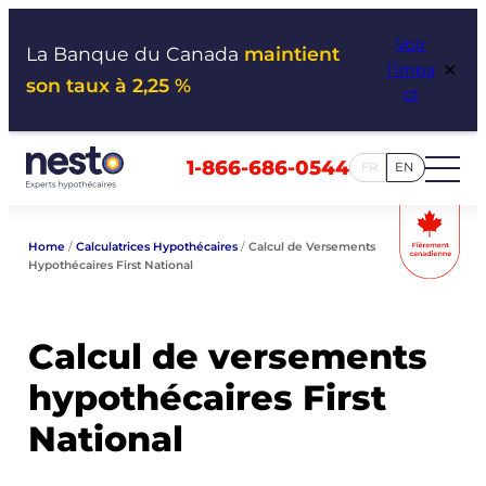
Aller
Voir
au
La Banque du Canada
maintient
×
l’impa
contenu
son taux à 2,25 %
ct
1-866-686-0544
FR
EN
Home
/
Calculatrices Hypothécaires
/
Calcul de Versements
Hypothécaires First National
Calcul de versements
hypothécaires First
National