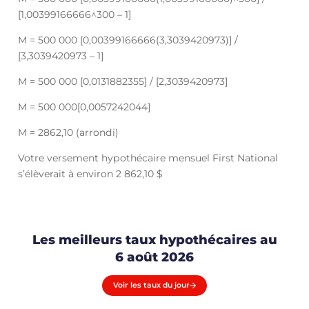
[1,00399166666^300 – 1]
M = 500 000 [0,00399166666(3,3039420973)] /
[3,3039420973 – 1]
M = 500 000 [0,0131882355] / [2,3039420973]
M = 500 000[0,0057242044]
M = 2862,10 (arrondi)
Votre versement hypothécaire mensuel First National
s’élèverait à environ 2 862,10 $
Les meilleurs taux hypothécaires au
6 août 2026
Voir les taux du jour