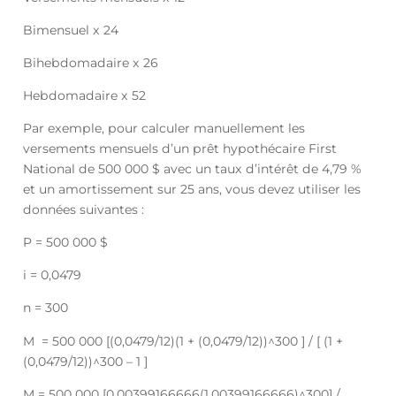
Bimensuel x 24
Bihebdomadaire x 26
Hebdomadaire x 52
Par exemple, pour calculer manuellement les
versements mensuels d’un prêt hypothécaire First
National de 500 000 $ avec un taux d’intérêt de 4,79 %
et un amortissement sur 25 ans, vous devez utiliser les
données suivantes :
P = 500 000 $
i = 0,0479
n = 300
M = 500 000 [(0,0479/12)(1 + (0,0479/12))^300 ] / [ (1 +
(0,0479/12))^300 – 1 ]
M = 500 000 [0,00399166666(1,00399166666)^300] /