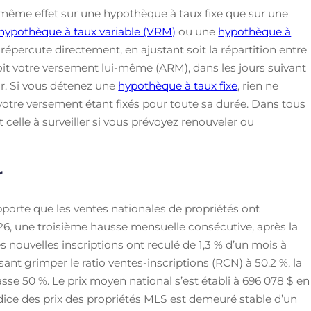
même effet sur une hypothèque à taux fixe que sur une
hypothèque à taux variable (VRM)
ou une
hypothèque à
épercute directement, en ajustant soit la répartition entre
 soit votre versement lui-même (ARM), dans les jours suivant
ur. Si vous détenez une
hypothèque à taux fixe
, rien ne
 votre versement étant fixés pour toute sa durée. Dans tous
st celle à surveiller si vous prévoyez renouveler ou
r
pporte que les ventes nationales de propriétés ont
26, une troisième hausse mensuelle consécutive, après la
es nouvelles inscriptions ont reculé de 1,3 % d’un mois à
sant grimper le ratio ventes-inscriptions (RCN) à 50,2 %, la
se 50 %. Le prix moyen national s’est établi à 696 078 $ en
Indice des prix des propriétés MLS est demeuré stable d’un