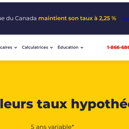
ue du Canada
maintient son taux à 2,25 %
Voi
1-866-68
caires
Calculatrices
Éducation
leurs taux hypothé
5 ans variable*