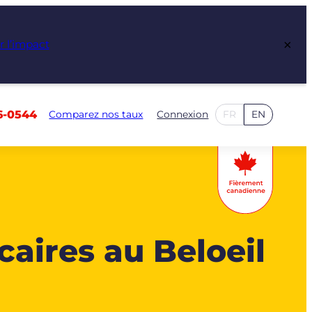
×
r l’impact
6-0544
Comparez nos taux
Connexion
FR
EN
caires au Beloeil