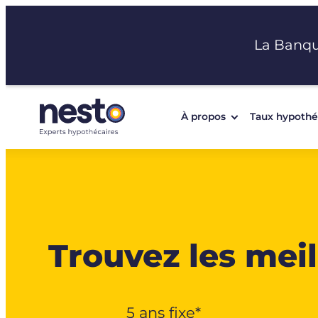
Aller
au
La Banq
contenu
À propos
Taux hypothé
Trouvez les meil
5 ans fixe*