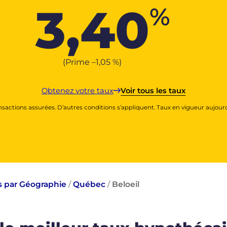
3,40
%
(Prime –
1,05
%
)
Obtenez votre taux
Voir tous les taux
nsactions assurées. D’autres conditions s’appliquent. Taux en vigueur aujourd
s par Géographie
/
Québec
/
Beloeil