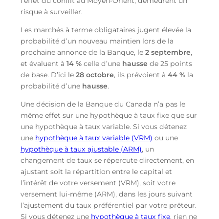
l’effet du conflit au Moyen-Orient, demeurent un
risque à surveiller.
Les marchés à terme obligataires jugent élevée la
probabilité d’un nouveau maintien lors de la
prochaine annonce de la Banque, le
2 septembre
,
et évaluent à
14 %
celle d’une
hausse
de 25 points
de base. D’ici le
28 octobre
, ils prévoient à
44 %
la
probabilité d’une
hausse
.
Une décision de la Banque du Canada n’a pas le
même effet sur une hypothèque à taux fixe que sur
une hypothèque à taux variable. Si vous détenez
une
hypothèque à taux variable (VRM)
ou une
hypothèque à taux ajustable (ARM)
, un
changement de taux se répercute directement, en
ajustant soit la répartition entre le capital et
l’intérêt de votre versement (VRM), soit votre
versement lui-même (ARM), dans les jours suivant
l’ajustement du taux préférentiel par votre prêteur.
Si vous détenez une
hypothèque à taux fixe
, rien ne